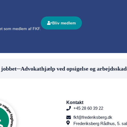
Bliv medlem
det som medlem af FKF.
bet
─
Advokathjælp ved opsigelse og arbejdsskade
─
V
Kontakt
+45 28 60 39 22
fkf@frederiksberg.dk
Frederiksberg Rådhus, 5. sal