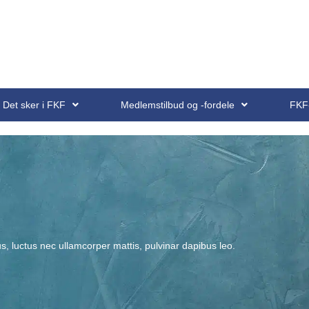
Det sker i FKF
Medlemstilbud og -fordele
FKF
lus, luctus nec ullamcorper mattis, pulvinar dapibus leo.