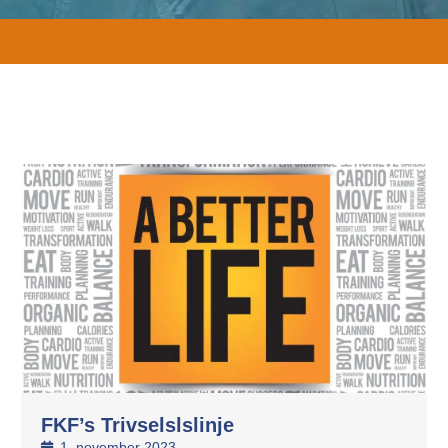
FKF’s Trivselslslinje
1. november 2023