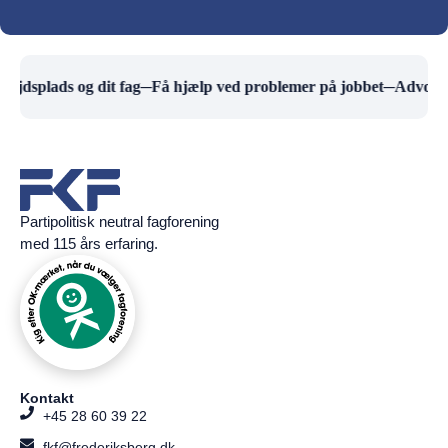
bejdsplads og dit fag
─
Få hjælp ved problemer på jobbet
─
Advokat
Partipolitisk neutral fagforening
med 115 års erfaring.
Kontakt
+45 28 60 39 22
fkf@frederiksberg.dk