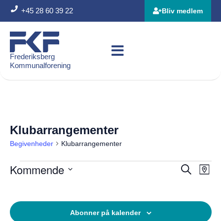
+45 28 60 39 22
Bliv medlem
Frederiksberg
Kommunalforening
Klubarrangementer
Begivenheder
Klubarrangementer
Kommende
Beg
Begiven
Søg efter 
Kort
Vis
Søgning
Vælg
Nav
dato.
og
visninge
Abonner på kalender
Navigati