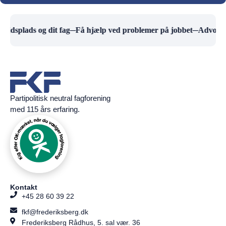
ejdsplads og dit fag
─
Få hjælp ved problemer på jobbet
─
Advokath
Partipolitisk neutral fagforening
med 115 års erfaring.
Kontakt
+45 28 60 39 22
fkf@frederiksberg.dk
Frederiksberg Rådhus, 5. sal vær. 36