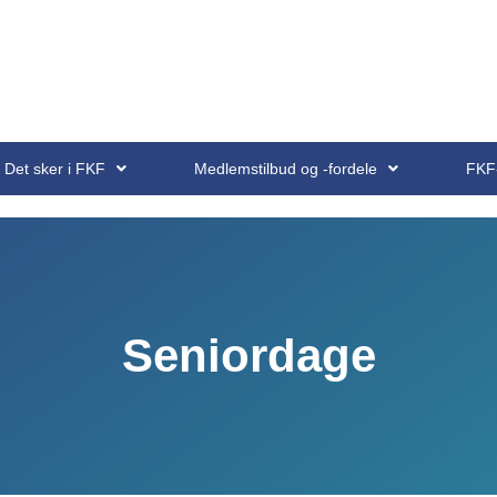
Det sker i FKF
Medlemstilbud og -fordele
FKF
Seniordage