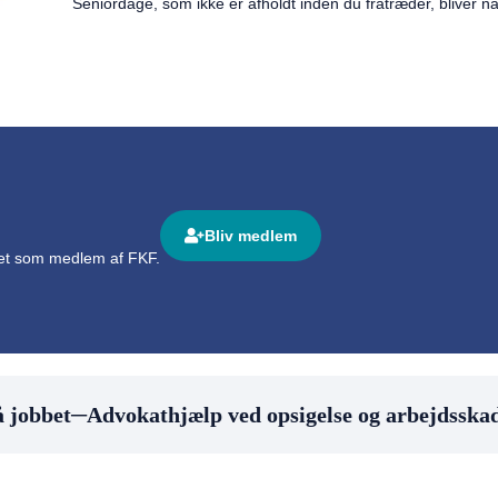
Seniordage, som ikke er afholdt inden du fratræder, bliver nat
Bliv medlem
det som medlem af FKF.
jobbet
─
Advokathjælp ved opsigelse og arbejdsskad