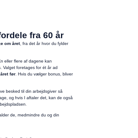
fordele fra 60 år
e om året
, fra det år hvor du fylder
n eller flere af dagene kan
. Valget foretages for ét år ad
året før
. Hvis du vælger bonus, bliver
ve besked til din arbejdsgiver så
ge, og hvis I aftaler det, kan de også
arbejdspladsen.
tfalder de, medmindre du og din