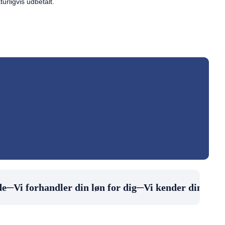
urligvis udbetalt.
e
─
Vi forhandler din løn for dig
─
Vi kender din arbejd