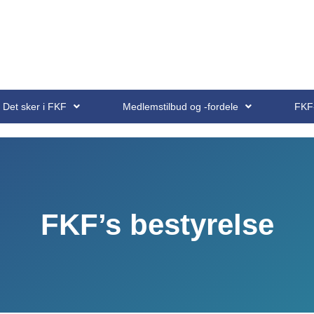
Det sker i FKF
Medlemstilbud og -fordele
FKF
FKF’s bestyrelse