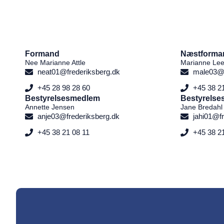
Formand
Næstforma
Nee Marianne Attle
Marianne Le
neat01@frederiksberg.dk
male03@f
+45 28 98 28 60
+45 38 2
Bestyrelsesmedlem
Bestyrels
Annette Jensen
Jane Bredahl
anje03@frederiksberg.dk
jahi01@f
+45 38 21 08 11
+45 38 2