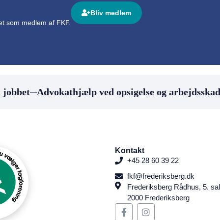
Bliv medlem
det som medlem af FKF.
jobbet
─
Advokathjælp ved opsigelse og arbejdsskade
Kontakt
+45 28 60 39 22
fkf@frederiksberg.dk
Frederiksberg Rådhus, 5. sal
2000 Frederiksberg