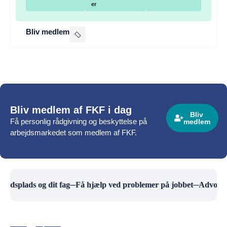
er
Bliv medlem
Bliv medlem af FKF i dag
Bliv
Få personlig rådgivning og beskyttelse på
medlem
arbejdsmarkedet som medlem af FKF.
ejdsplads og dit fag
─
Få hjælp ved problemer på jobbet
─
Advokath