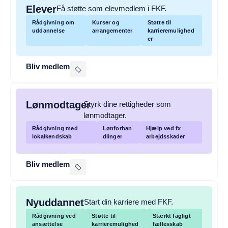
Elever
Få støtte som elevmedlem i FKF.
Rådgivning om
Kurser og
Støtte til
uddannelse
arrangementer
karrieremulighed
er
Bliv medlem
Lønmodtager
Styrk dine rettigheder som
lønmodtager.
Rådgivning med
Lønforhan
Hjælp ved fx
lokalkendskab
dlinger
arbejdsskader
Bliv medlem
Nyuddannet
Start din karriere med FKF.
Rådgivning ved
Støtte til
Stærkt fagligt
ansættelse
karrieremulighed
fællesskab