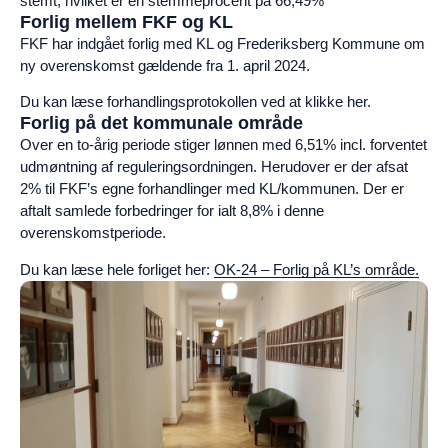
stemt, hvilket er en stemmeprocent på 66,49%
Forlig mellem FKF og KL
FKF har indgået forlig med KL og Frederiksberg Kommune om
ny overenskomst gældende fra 1. april 2024.
Du kan læse forhandlingsprotokollen ved at klikke her.
Forlig på det kommunale område
Over en to-årig periode stiger lønnen med 6,51% incl. forventet
udmøntning af reguleringsordningen. Herudover er der afsat
2% til FKF’s egne forhandlinger med KL/kommunen. Der er
aftalt samlede forbedringer for ialt 8,8% i denne
overenskomstperiode.
Du kan læse hele forliget her:
OK-24 – Forlig på KL’s område.