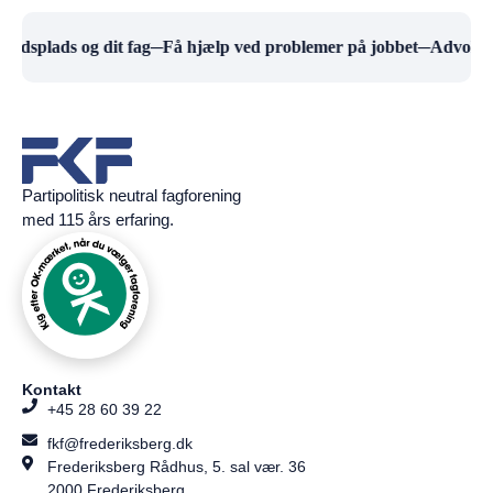
ejdsplads og dit fag
─
Få hjælp ved problemer på jobbet
─
Advokath
Partipolitisk neutral fagforening
med 115 års erfaring.
Kontakt
+45 28 60 39 22
fkf@frederiksberg.dk
Frederiksberg Rådhus, 5. sal vær. 36
2000 Frederiksberg