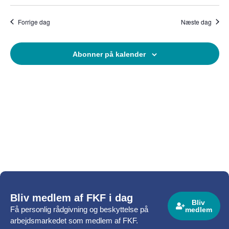
Nav
dato.
og
Forrige dag
Næste dag
visninge
Navigati
Abonner på kalender
Bliv medlem af FKF i dag
Bliv
Få personlig rådgivning og beskyttelse på
medlem
arbejdsmarkedet som medlem af FKF.