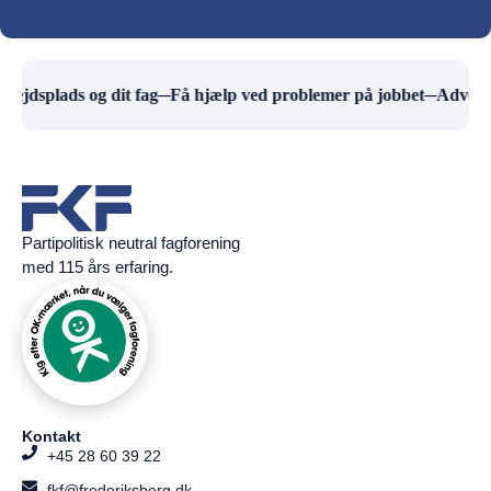
bejdsplads og dit fag
─
Få hjælp ved problemer på jobbet
─
Advokat
Partipolitisk neutral fagforening
med 115 års erfaring.
Kontakt
+45 28 60 39 22
fkf@frederiksberg.dk