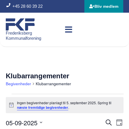
+45 28 60 39 22
Bliv medlem
Frederiksberg
Kommunalforening
Klubarrangementer
Begivenheder
Klubarrangementer
Ingen begivenheder planlagt til 5. september 2025. Spring til
Notice
næste fremtidige begivenheder
.
05-09-2025
Beg
Begiven
Søg efter 
Dag
Vis
Søgning
Vælg