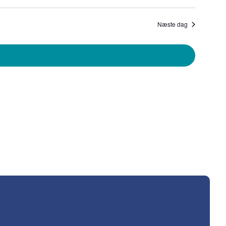
Visning
Søgning
Navigat
og
Næste dag
visninger
Navigati