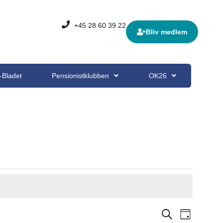
+45 28 60 39 22
Bliv medlem
-Bladet
Pensionistklubben
OK26
Begivenh
Begive
Søg efter begiv
Dag