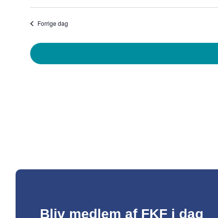
Vælg
dato.
Forrige dag
Bliv medlem af FKF i dag