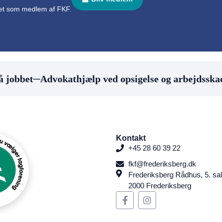
det som medlem af FKF.
 jobbet
─
Advokathjælp ved opsigelse og arbejdsskad
Kontakt
+45 28 60 39 22
fkf@frederiksberg.dk
Frederiksberg Rådhus, 5. sal
2000 Frederiksberg