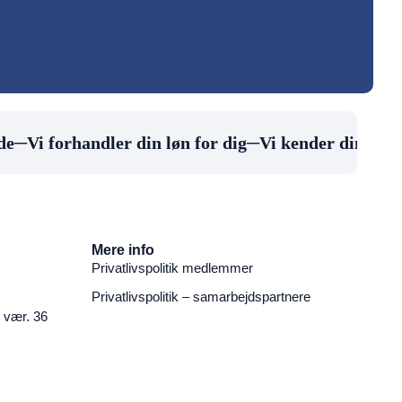
e
─
Vi forhandler din løn for dig
─
Vi kender din arbej
Mere info
Privatlivspolitik medlemmer
Privatlivspolitik – samarbejdspartnere
 vær. 36