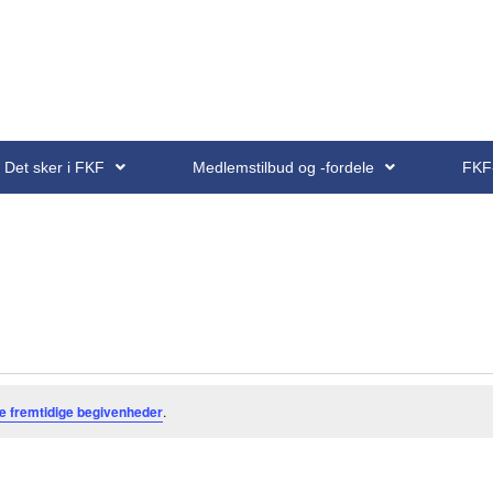
Det sker i FKF
Medlemstilbud og -fordele
FKF
e fremtidige begivenheder
.